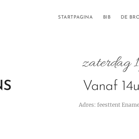
STARTPAGINA
BIB
DE BR
zaterdag 
NS
Vanaf 14u
Adres: feesttent Enam